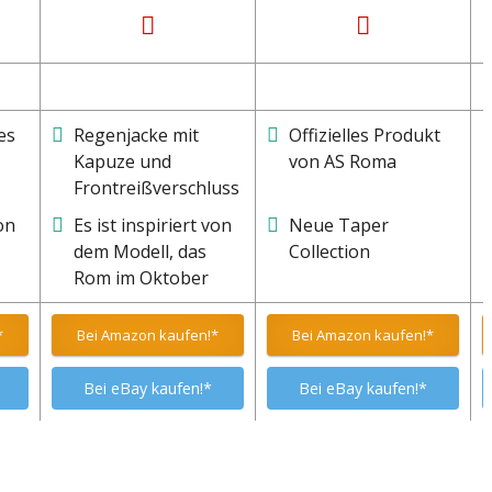
es
Regenjacke mit
Offizielles Produkt
Kapuze und
von AS Roma
Frontreißverschluss
on
Es ist inspiriert von
Neue Taper
dem Modell, das
Collection
Rom im Oktober
1978 eingeführt hat
*
Bei Amazon kaufen!*
Bei Amazon kaufen!*
Bei eBay kaufen!*
Bei eBay kaufen!*