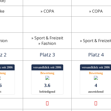
te)
ike
» COPA
» COPA
» Sport & Freizeit
hion
» Sport & Freizei
» Fashion
z 2
Platz 3
Platz 4
 seit 2006
versandklick seit 2006
versandklick seit 2006
tung
Bewertung
Bewertung
6
3.6
4
t
befriedigend
ausreichend