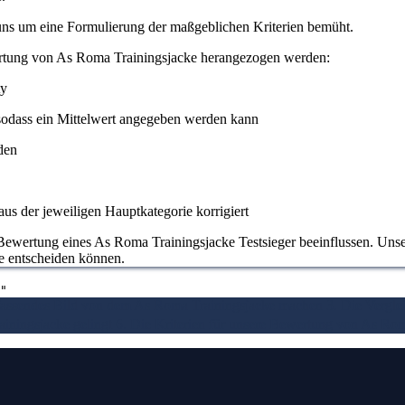
 uns um eine Formulierung der maßgeblichen Kriterien bemüht.
ertung von As Roma Trainingsjacke herangezogen werden:
ty
odass ein Mittelwert angegeben werden kann
den
us der jeweiligen Hauptkategorie korrigiert
Bewertung eines As Roma Trainingsjacke Testsieger beeinflussen. Unsere
ie entscheiden können.
"
fassendes Bild von dem As Roma Trainingsjacke machen
3. Die Vergl
iningsjacke gelingt
6. Die Kriterien für unsere Bewertung von As Rom