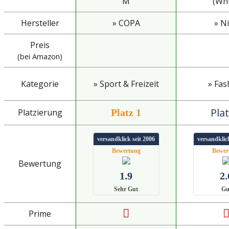
M
(Whi
Hersteller
» COPA
» N
Preis
(bei Amazon)
Kategorie
» Sport & Freizeit
» Fas
Plat
Platzierung
Platz 1
versandklick seit 2006
versandklick
Bewertung
Bewer
Bewertung
1.9
2.
Sehr Gut
Gu
Prime