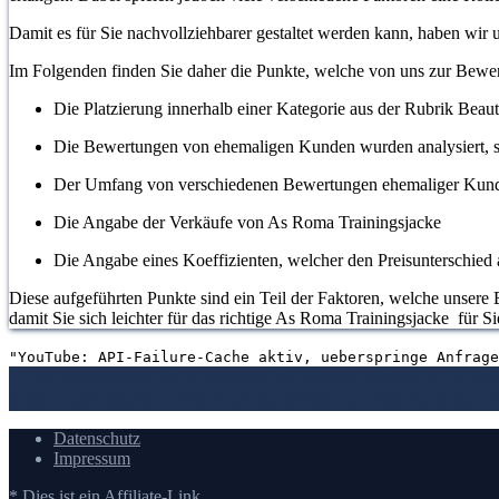
Damit es für Sie nachvollziehbarer gestaltet werden kann, haben wir
Im Folgenden finden Sie daher die Punkte, welche von uns zur Bew
Die Platzierung innerhalb einer Kategorie aus der Rubrik Beau
Die Bewertungen von ehemaligen Kunden wurden analysiert, s
Der Umfang von verschiedenen Bewertungen ehemaliger Kun
Die Angabe der Verkäufe von As Roma Trainingsjacke
Die Angabe eines Koeffizienten, welcher den Preisunterschied a
Diese aufgeführten Punkte sind ein Teil der Faktoren, welche unsere 
damit Sie sich leichter für das richtige As Roma Trainingsjacke für S
"YouTube: API-Failure-Cache aktiv, ueberspringe Anfrage
1. Die Bewertungen und Meinungen von anderen Kunden
2. Ein um
Roma Trainingsjacke
5. Wie Ihnen der richtige Kauf von As Roma Tra
Datenschutz
Impressum
* Dies ist ein Affiliate-Link