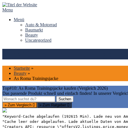
Skip
to
Menu
content
Menü
Auto & Motorrad
Baumarkt
Beauty
Uncategorized
Top#10: As Roma Trainingsjacke
Startseite
»
Beauty
»
As Roma Trainingsjacke
Top#10: As Roma Trainingsjacke kaufen (Vergleich 2026)
Das passende Produkt schnell und einfach finden! In unserer Vergleic
Suchen
Suchen
» Zum Vergleich
» Zum Ratgeber
"Keyword-Cache abgelaufen (192615 Min). Lade neu von Am
"Cache leer oder abgelaufen. Lade aktuelle Daten von Am
"Creators API: resource \"offersV2.listings.price.money