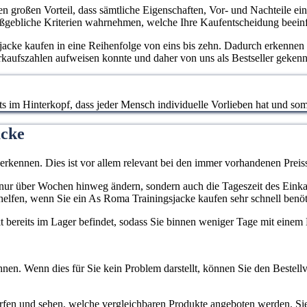
en großen Vorteil, dass sämtliche Eigenschaften, Vor- und Nachteile ei
aßgebliche Kriterien wahrnehmen, welche Ihre Kaufentscheidung beein
acke kaufen in eine Reihenfolge von eins bis zehn. Dadurch erkennen 
rkaufszahlen aufweisen konnte und daher von uns als Bestseller gekenn
stets im Hinterkopf, dass jeder Mensch individuelle Vorlieben hat und 
acke
 erkennen. Dies ist vor allem relevant bei den immer vorhandenen Pr
cht nur über Wochen hinweg ändern, sondern auch die Tageszeit des Eink
helfen, wenn Sie ein As Roma Trainingsjacke kaufen sehr schnell benöt
ukt bereits im Lager befindet, sodass Sie binnen weniger Tage mit eine
nen. Wenn dies für Sie kein Problem darstellt, können Sie den Bestellv
erfen und sehen, welche vergleichbaren Produkte angeboten werden. S