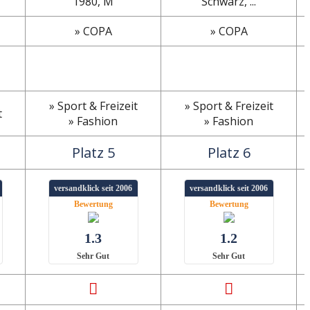
1980, M
Schwarz, ...
» COPA
» COPA
» Sport & Freizeit
» Sport & Freizeit
t
» Fashion
» Fashion
Platz 5
Platz 6
versandklick seit 2006
versandklick seit 2006
Bewertung
Bewertung
1.3
1.2
Sehr Gut
Sehr Gut