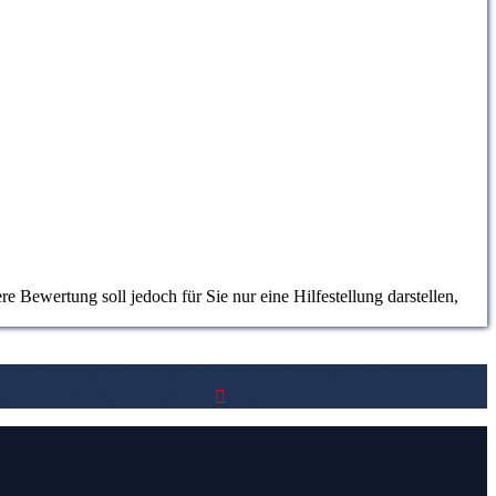
 Bewertung soll jedoch für Sie nur eine Hilfestellung darstellen,
eichstabelle zu As Roma Trainingsjacke
4. Vergleichstabellen zu As
a Trainingsjacke Testsieger
7.
Video