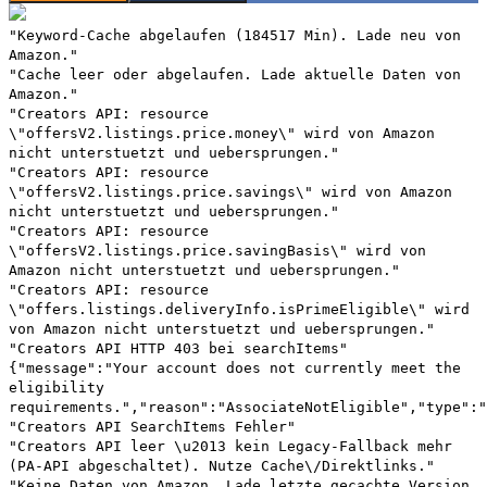
"Keyword-Cache abgelaufen (184517 Min). Lade neu von
Amazon."
"Cache leer oder abgelaufen. Lade aktuelle Daten von
Amazon."
"Creators API: resource
\"offersV2.listings.price.money\" wird von Amazon
nicht unterstuetzt und uebersprungen."
"Creators API: resource
\"offersV2.listings.price.savings\" wird von Amazon
nicht unterstuetzt und uebersprungen."
"Creators API: resource
\"offersV2.listings.price.savingBasis\" wird von
Amazon nicht unterstuetzt und uebersprungen."
"Creators API: resource
\"offers.listings.deliveryInfo.isPrimeEligible\" wird
von Amazon nicht unterstuetzt und uebersprungen."
"Creators API HTTP 403 bei searchItems"
{"message":"Your account does not currently meet the
eligibility
requirements.","reason":"AssociateNotEligible","type":"
"Creators API SearchItems Fehler"
"Creators API leer \u2013 kein Legacy-Fallback mehr
(PA-API abgeschaltet). Nutze Cache\/Direktlinks."
"Keine Daten von Amazon. Lade letzte gecachte Version