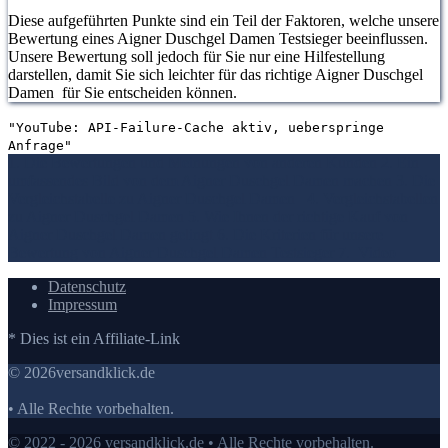
Diese aufgeführten Punkte sind ein Teil der Faktoren, welche unsere
Bewertung eines Aigner Duschgel Damen Testsieger beeinflussen.
Unsere Bewertung soll jedoch für Sie nur eine Hilfestellung
darstellen, damit Sie sich leichter für das richtige Aigner Duschgel
Damen für Sie entscheiden können.
"YouTube: API-Failure-Cache aktiv, ueberspringe
Anfrage"
1. Die Bewertungen und Meinungen von anderen Kunden
2. Ein
umfassendes Bild von dem Aigner Duschgel Damen machen
3. Die
Vergleichstabelle zu Aigner Duschgel Damen
4. Vergleichstabellen
zu Aigner Duschgel Damen
5. Wie Ihnen der richtige Kauf von
Aigner Duschgel Damen gelingt
6. Die Kriterien für unsere
Bewertung von Aigner Duschgel Damen Testsieger
7.
Video
Datenschutz
Impressum
* Dies ist ein Affiliate-Link
© 2026versandklick.de
• Alle Rechte vorbehalten.
© 2022 - 2026 versandklick.de • Alle Rechte vorbehalten.