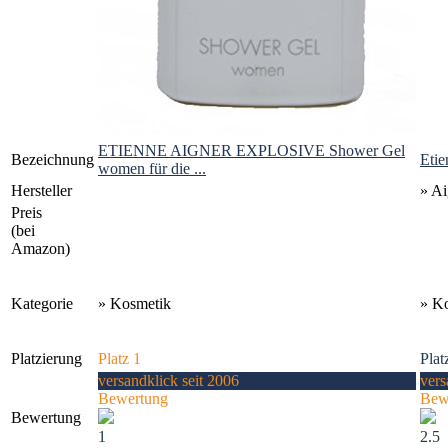
ETIENNE AIGNER EXPLOSIVE Shower Gel
Bezeichnung
Eti
women für die ...
Hersteller
» Ai
Preis
(bei
Amazon)
Kategorie
» Kosmetik
» K
Platzierung
Platz 1
Plat
versandklick seit 2006
vers
Bewertung
Bew
Bewertung
1
2.5