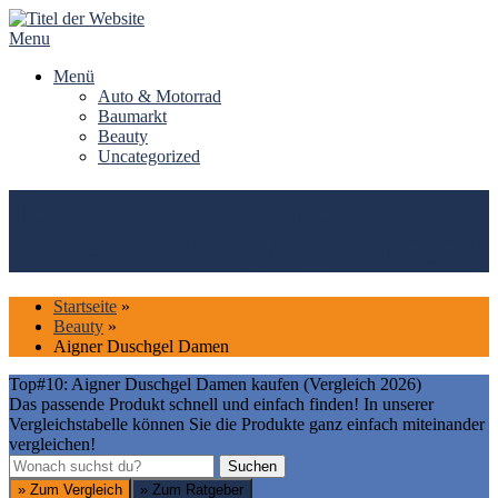
Skip
to
Menu
content
Menü
Auto & Motorrad
Baumarkt
Beauty
Uncategorized
Top#10: Aigner Duschgel
Damen kaufen (Vergleich 2026)
Startseite
»
Beauty
»
Aigner Duschgel Damen
Top#10: Aigner Duschgel Damen kaufen (Vergleich 2026)
Das passende Produkt schnell und einfach finden! In unserer
Vergleichstabelle können Sie die Produkte ganz einfach miteinander
vergleichen!
Suchen
Suchen
» Zum Vergleich
» Zum Ratgeber