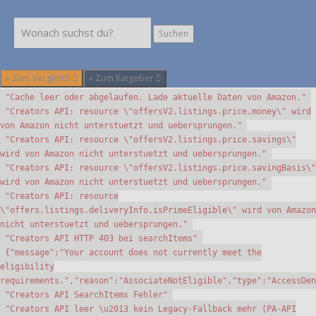
Suchen
Suchen
» Zum Vergleich
» Zum Ratgeber
"Cache leer oder abgelaufen. Lade aktuelle Daten von Amazon."
"Creators API: resource \"offersV2.listings.price.money\" wird
von Amazon nicht unterstuetzt und uebersprungen."
"Creators API: resource \"offersV2.listings.price.savings\"
wird von Amazon nicht unterstuetzt und uebersprungen."
"Creators API: resource \"offersV2.listings.price.savingBasis\"
wird von Amazon nicht unterstuetzt und uebersprungen."
"Creators API: resource
\"offers.listings.deliveryInfo.isPrimeEligible\" wird von Amazon
nicht unterstuetzt und uebersprungen."
"Creators API HTTP 403 bei searchItems"
{"message":"Your account does not currently meet the
eligibility
requirements.","reason":"AssociateNotEligible","type":"AccessDen
"Creators API SearchItems Fehler"
"Creators API leer \u2013 kein Legacy-Fallback mehr (PA-API