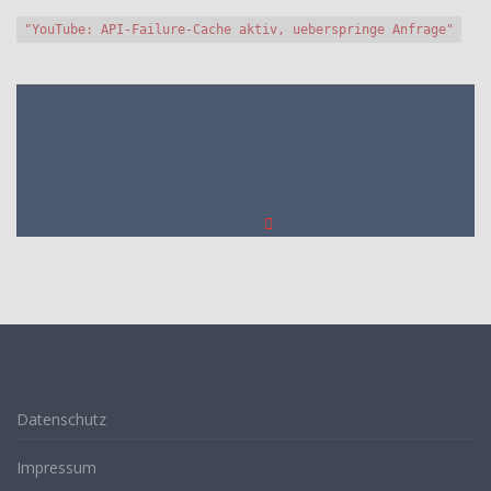
"YouTube: API-Failure-Cache aktiv, ueberspringe Anfrage"
1. Die Bewertungen und Meinungen von anderen Kunden
2. Ein
umfassendes Bild von dem Baby Lips Maybelline machen
3. Die
Vergleichstabelle zu Baby Lips Maybelline
4. Vergleichstabellen
zu Baby Lips Maybelline
5. Wie Ihnen der richtige Kauf von Baby
Lips Maybelline gelingt
6. Die Kriterien für unsere Bewertung von
Baby Lips Maybelline Testsieger
7.
Video
Datenschutz
Impressum