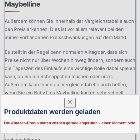
Maybelline
Außerdem können Sie innerhalb der Vergleichstabelle auch
den Preis erkennen. Dies ist vor allem relevant bei den
immer vorhandenen Preisschwankungen auf dem Markt.
Es stellt in der Regel denn normalen Alltag dar, dass sich
Preise nicht nur über Wochen hinweg ändern, sondern auch
die Tageszeit des Einkaufs eine wichtige Rolle dabei spielen
kann, ob Sie ein Schnäppchen machen oder nicht.
Außerdem kann Ihnen die Vergleichstabelle auch helfen,
wenn Sie ein Baby Lips Maybelline kaufen sehr schnell
benötigen.
Produktdaten werden geladen
Mit nur einem Blick ist für Sie nämlich ersichtlich, ob sich
das Produkt bereits im Lager befindet, sodass Sie binnen
Die Amazon-Produktdaten werden gerade abgerufen – einen Moment bitte.
weniger Tage mit einem Eintreffen bei Ihnen zu Hause
rechnen können.