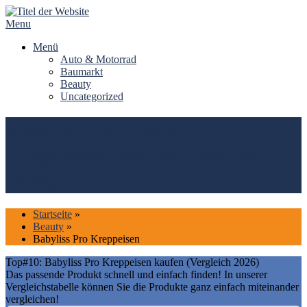
Skip
to
Menu
content
Menü
Auto & Motorrad
Baumarkt
Beauty
Uncategorized
Top#10: Babyliss Pro
Kreppeisen kaufen (Vergleich
2026)
Startseite
»
Beauty
»
Babyliss Pro Kreppeisen
Top#10: Babyliss Pro Kreppeisen kaufen (Vergleich 2026)
Das passende Produkt schnell und einfach finden! In unserer
Vergleichstabelle können Sie die Produkte ganz einfach miteinander
vergleichen!