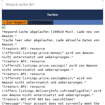
Suchen
Suchen
» Zum Vergleich
» Zum Ratgeber
"Keyword-Cache abgelaufen (190610 Min). Lade neu von
Amazon."
"Cache leer oder abgelaufen. Lade aktuelle Daten von
Amazon."
"Creators API: resource
\"offersV2.listings.price.money\" wird von Amazon
nicht unterstuetzt und uebersprungen."
"Creators API: resource
\"offersV2.listings.price.savings\" wird von Amazon
nicht unterstuetzt und uebersprungen."
"Creators API: resource
\"offersV2.listings.price.savingBasis\" wird von
Amazon nicht unterstuetzt und uebersprungen."
"Creators API: resource
\"offers.listings.deliveryInfo.isPrimeEligible\" wird
von Amazon nicht unterstuetzt und uebersprungen."
"Creators API HTTP 403 bei searchItems"
{"message":"Your account does not currently meet the