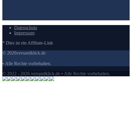
Vergleichstabelle zu Babyliss Pro Kreppeisen
4. Vergleichstabellen
zu Babyliss Pro Kreppeisen
5. Wie Ihnen der richtige Kauf von
Babyliss Pro Kreppeisen gelingt
6. Die Kriterien für unsere
Bewertung von Babyliss Pro Kreppeisen Testsieger
7.
Video
Datenschutz
Impressum
* Dies ist ein Affiliate-Link
© 2026versandklick.de
• Alle Rechte vorbehalten.
© 2022 - 2026 versandklick.de • Alle Rechte vorbehalten.