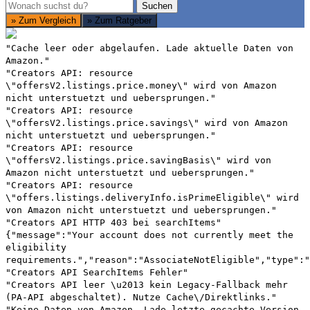
Suchen
Suchen
» Zum Vergleich
» Zum Ratgeber
"Cache leer oder abgelaufen. Lade aktuelle Daten von
Amazon."
"Creators API: resource
\"offersV2.listings.price.money\" wird von Amazon
nicht unterstuetzt und uebersprungen."
"Creators API: resource
\"offersV2.listings.price.savings\" wird von Amazon
nicht unterstuetzt und uebersprungen."
"Creators API: resource
\"offersV2.listings.price.savingBasis\" wird von
Amazon nicht unterstuetzt und uebersprungen."
"Creators API: resource
\"offers.listings.deliveryInfo.isPrimeEligible\" wird
von Amazon nicht unterstuetzt und uebersprungen."
"Creators API HTTP 403 bei searchItems"
{"message":"Your account does not currently meet the
eligibility
requirements.","reason":"AssociateNotEligible","type":"
"Creators API SearchItems Fehler"
"Creators API leer \u2013 kein Legacy-Fallback mehr
(PA-API abgeschaltet). Nutze Cache\/Direktlinks."
"Keine Daten von Amazon. Lade letzte gecachte Version