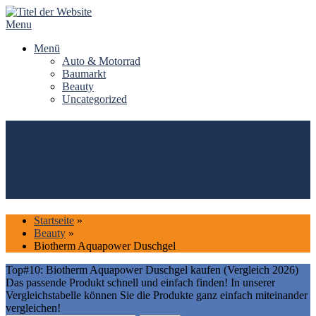
Skip
to
Menu
content
Menü
Auto & Motorrad
Baumarkt
Beauty
Uncategorized
Top#10: Biotherm Aquapower
Duschgel kaufen (Vergleich
2026)
Startseite
»
Beauty
»
Biotherm Aquapower Duschgel
Top#10: Biotherm Aquapower Duschgel kaufen (Vergleich 2026)
Das passende Produkt schnell und einfach finden! In unserer
Vergleichstabelle können Sie die Produkte ganz einfach miteinander
vergleichen!