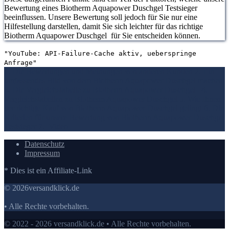
Bewertung eines Biotherm Aquapower Duschgel Testsieger
beeinflussen. Unsere Bewertung soll jedoch für Sie nur eine
Hilfestellung darstellen, damit Sie sich leichter für das richtige
Biotherm Aquapower Duschgel für Sie entscheiden können.
"YouTube: API-Failure-Cache aktiv, ueberspringe
Anfrage"
1. Die Bewertungen und Meinungen von anderen Kunden
2. Ein
umfassendes Bild von dem Biotherm Aquapower Duschgel machen
3. Die Vergleichstabelle zu Biotherm Aquapower Duschgel
4.
Vergleichstabellen zu Biotherm Aquapower Duschgel
5. Wie Ihnen
der richtige Kauf von Biotherm Aquapower Duschgel gelingt
6. Die
Kriterien für unsere Bewertung von Biotherm Aquapower Duschgel
Testsieger
7.
Video
Datenschutz
Impressum
* Dies ist ein Affiliate-Link
© 2026versandklick.de
• Alle Rechte vorbehalten.
© 2022 - 2026 versandklick.de • Alle Rechte vorbehalten.