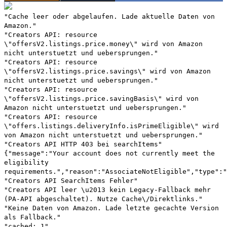
"Cache leer oder abgelaufen. Lade aktuelle Daten von
Amazon."
"Creators API: resource
\"offersV2.listings.price.money\" wird von Amazon
nicht unterstuetzt und uebersprungen."
"Creators API: resource
\"offersV2.listings.price.savings\" wird von Amazon
nicht unterstuetzt und uebersprungen."
"Creators API: resource
\"offersV2.listings.price.savingBasis\" wird von
Amazon nicht unterstuetzt und uebersprungen."
"Creators API: resource
\"offers.listings.deliveryInfo.isPrimeEligible\" wird
von Amazon nicht unterstuetzt und uebersprungen."
"Creators API HTTP 403 bei searchItems"
{"message":"Your account does not currently meet the
eligibility
requirements.","reason":"AssociateNotEligible","type":"
"Creators API SearchItems Fehler"
"Creators API leer \u2013 kein Legacy-Fallback mehr
(PA-API abgeschaltet). Nutze Cache\/Direktlinks."
"Keine Daten von Amazon. Lade letzte gecachte Version
als Fallback."
"cached: 1"