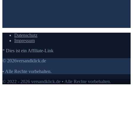
umfassendes Bild von dem Bulldog Tshirt machen
3. Die
Vergleichstabelle zu Bulldog Tshirt
4. Vergleichstabellen zu
Bulldog Tshirt
5. Wie Ihnen der richtige Kauf von Bulldog Tshirt
gelingt
6. Die Kriterien für unsere Bewertung von Bulldog Tshirt
Testsieger
7.
Video
Datenschutz
Impressum
* Dies ist ein Affiliate-Link
© 2026versandklick.de
• Alle Rechte vorbehalten.
© 2022 - 2026 versandklick.de • Alle Rechte vorbehalten.