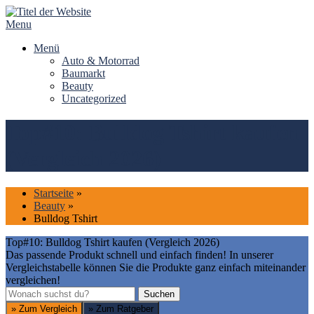
Skip
to
Menu
content
Menü
Auto & Motorrad
Baumarkt
Beauty
Uncategorized
Top#10: Bulldog Tshirt kaufen
(Vergleich 2026)
Startseite
»
Beauty
»
Bulldog Tshirt
Top#10: Bulldog Tshirt kaufen (Vergleich 2026)
Das passende Produkt schnell und einfach finden! In unserer
Vergleichstabelle können Sie die Produkte ganz einfach miteinander
vergleichen!
Suchen
Suchen
» Zum Vergleich
» Zum Ratgeber