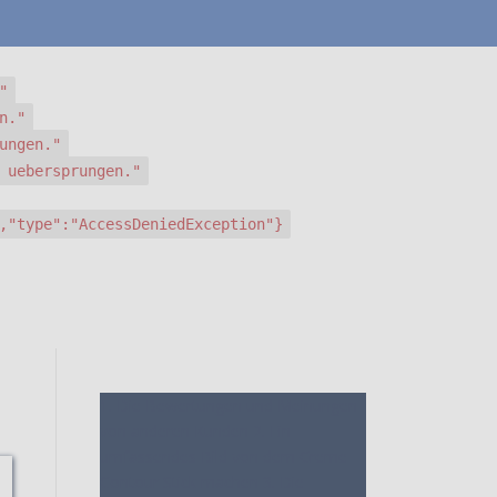
"
n."
ungen."
 uebersprungen."
,"type":"AccessDeniedException"}
1. Die Bewertungen und Meinungen
von anderen Kunden
2. Ein
umfassendes Bild von dem Creme
Contour Stick machen
3. Die