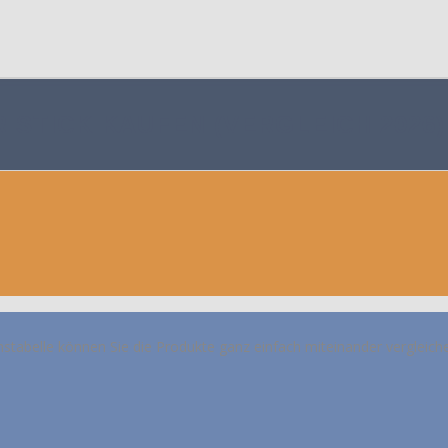
 STICK KAUFEN (VERGLEICH 2026)
hstabelle können Sie die Produkte ganz einfach miteinander vergleich