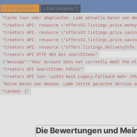
» Zum Vergleich
» Zum Ratgeber
"Cache leer oder abgelaufen. Lade aktuelle Daten von Am
"Creators API: resource \"offersV2.listings.price.money
"Creators API: resource \"offersV2.listings.price.savin
"Creators API: resource \"offersV2.listings.price.savin
"Creators API: resource \"offers.listings.deliveryInfo.
"Creators API HTTP 403 bei searchItems"
{"message":"Your account does not currently meet the el
"Creators API SearchItems Fehler"
"Creators API leer \u2013 kein Legacy-Fallback mehr (PA
"Keine Daten von Amazon. Lade letzte gecachte Version a
"cached: 1"
Die Bewertungen und Mei