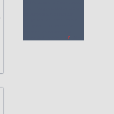
Vergleichstabelle zu Creme Contour
Stick
4. Vergleichstabellen zu Creme
Contour Stick
5. Wie Ihnen der
n
richtige Kauf von Creme Contour
Stick gelingt
6. Die Kriterien für
unsere Bewertung von Creme
Contour Stick Testsieger
7.
Video