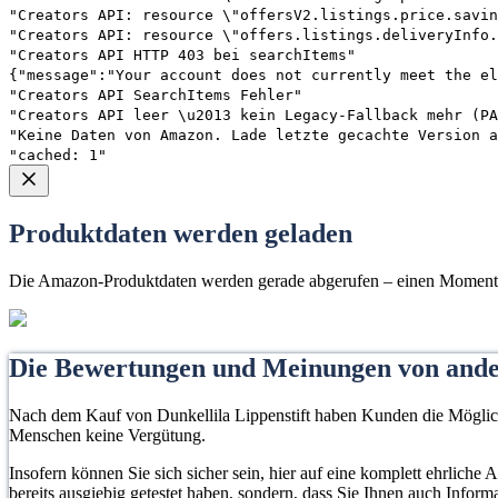
"Creators API: resource \"offersV2.listings.price.savin
"Creators API: resource \"offers.listings.deliveryInfo.
"Creators API HTTP 403 bei searchItems"
{"message":"Your account does not currently meet the el
"Creators API SearchItems Fehler"
"Creators API leer \u2013 kein Legacy-Fallback mehr (PA
"Keine Daten von Amazon. Lade letzte gecachte Version a
"cached: 1"
Produktdaten werden geladen
Die Amazon-Produktdaten werden gerade abgerufen – einen Moment 
Die Bewertungen und Meinungen von and
Nach dem Kauf von Dunkellila Lippenstift haben Kunden die Möglichke
Menschen keine Vergütung.
Insofern können Sie sich sicher sein, hier auf eine komplett ehrliche
bereits ausgiebig getestet haben, sondern, dass Sie Ihnen auch Infor