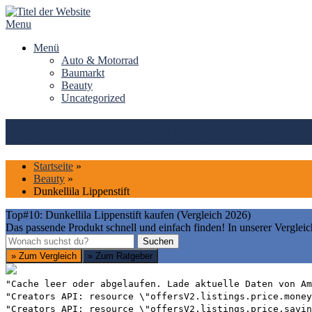
Skip
to
Menu
content
Menü
Auto & Motorrad
Baumarkt
Beauty
Uncategorized
Top#10: Dunkellila Lippenstift 
Startseite
»
Beauty
»
Dunkellila Lippenstift
Top#10: Dunkellila Lippenstift kaufen (Vergleich 2026)
Das passende Produkt schnell und einfach finden! In unserer Vergleic
Suchen
Suchen
» Zum Vergleich
» Zum Ratgeber
"Cache leer oder abgelaufen. Lade aktuelle Daten von Am
"Creators API: resource \"offersV2.listings.price.money
"Creators API: resource \"offersV2.listings.price.savin