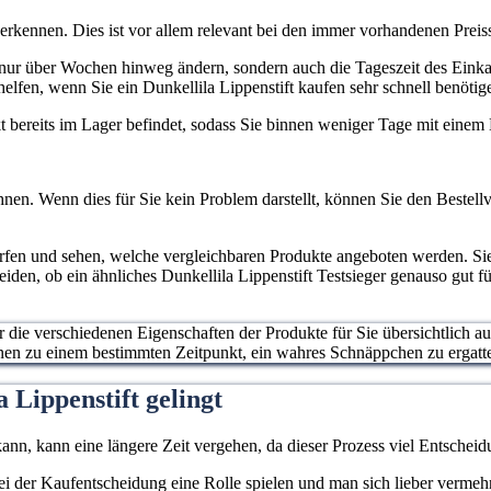
 erkennen. Dies ist vor allem relevant bei den immer vorhandenen Pr
cht nur über Wochen hinweg ändern, sondern auch die Tageszeit des Eink
lfen, wenn Sie ein Dunkellila Lippenstift kaufen sehr schnell benötig
ukt bereits im Lager befindet, sodass Sie binnen weniger Tage mit eine
nen. Wenn dies für Sie kein Problem darstellt, können Sie den Bestellv
erfen und sehen, welche vergleichbaren Produkte angeboten werden. S
eiden, ob ein ähnliches Dunkellila Lippenstift Testsieger genauso gut f
ur die verschiedenen Eigenschaften der Produkte für Sie übersichtlich a
hnen zu einem bestimmten Zeitpunkt, ein wahres Schnäppchen zu ergatt
 Lippenstift gelingt
ann, kann eine längere Zeit vergehen, da dieser Prozess viel Entscheidu
 bei der Kaufentscheidung eine Rolle spielen und man sich lieber verme