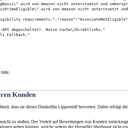
gBasis\" wird von Amazon nicht unterstuetzt und ueberspr
isPrimeEligible\" wird von Amazon nicht unterstuetzt und
igibility requirements.","reason":"AssociateNotEligible"
-API abgeschaltet). Nutze Cache\/Direktlinks."
ls Fallback."
bitte.
eren Kunden
it, dass sie dieses Dunkellila Lippenstift bewerten. Dabei erfolgt di
 Ansicht zu stoßen. Der Vorteil auf Bewertungen von Kunden zurückzugrei
mationen geben können, welche seitens der Hersteller überhaupt nicht e