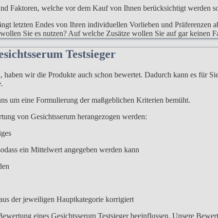
d Faktoren, welche vor dem Kauf von Ihnen berücksichtigt werden sollen
gt letzten Endes von Ihren individuellen Vorlieben und Präferenzen ab
 wollen Sie es nutzen? Auf welche Zusätze wollen Sie auf gar keinen Fa
esichtsserum Testsieger
haben wir die Produkte auch schon bewertet. Dadurch kann es für Sie l
.
 uns um eine Formulierung der maßgeblichen Kriterien bemüht.
ertung von Gesichtsserum herangezogen werden:
iges
odass ein Mittelwert angegeben werden kann
den
us der jeweiligen Hauptkategorie korrigiert
Bewertung eines Gesichtsserum Testsieger beeinflussen. Unsere Bewertung