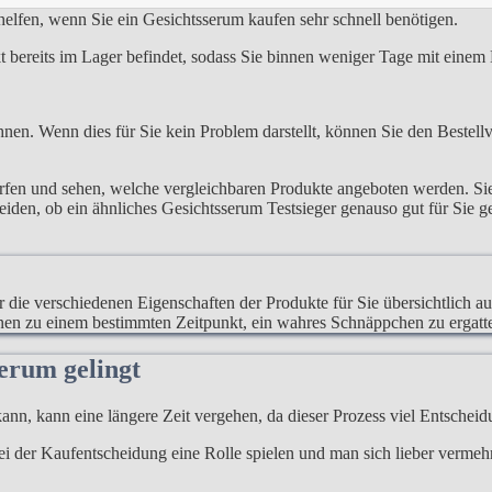
elfen, wenn Sie ein Gesichtsserum kaufen sehr schnell benötigen.
ukt bereits im Lager befindet, sodass Sie binnen weniger Tage mit eine
nen. Wenn dies für Sie kein Problem darstellt, können Sie den Bestellv
erfen und sehen, welche vergleichbaren Produkte angeboten werden. S
heiden, ob ein ähnliches Gesichtsserum Testsieger genauso gut für Sie 
ur die verschiedenen Eigenschaften der Produkte für Sie übersichtlich a
hnen zu einem bestimmten Zeitpunkt, ein wahres Schnäppchen zu ergatt
erum gelingt
ann, kann eine längere Zeit vergehen, da dieser Prozess viel Entscheidu
 bei der Kaufentscheidung eine Rolle spielen und man sich lieber verme