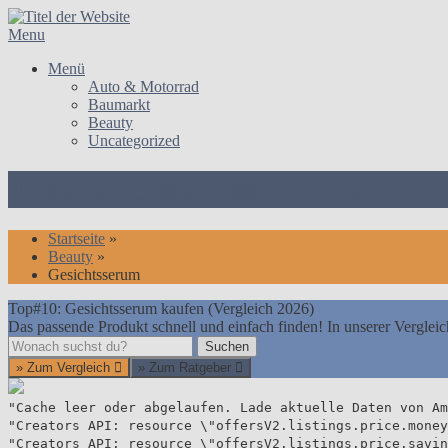
Skip
to
Menu
content
Menü
Auto & Motorrad
Baumarkt
Beauty
Uncategorized
Top#10: Gesichtsserum kaufen (
Startseite
»
Beauty
»
Gesichtsserum
Top#10: Gesichtsserum kaufen (Vergleich 2026)
Das passende Produkt schnell und einfach finden! In unserer Vergleic
Suchen
Suchen
» Zum Vergleich
» Zum Ratgeber
"Cache leer oder abgelaufen. Lade aktuelle Daten von Am
"Creators API: resource \"offersV2.listings.price.money
"Creators API: resource \"offersV2.listings.price.savin