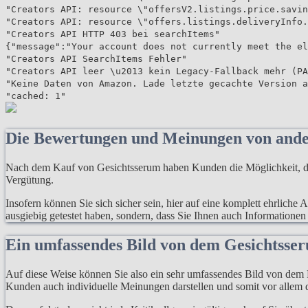
"Creators API: resource \"offersV2.listings.price.savin
"Creators API: resource \"offers.listings.deliveryInfo.
"Creators API HTTP 403 bei searchItems"
{"message":"Your account does not currently meet the el
"Creators API SearchItems Fehler"
"Creators API leer \u2013 kein Legacy-Fallback mehr (PA
"Keine Daten von Amazon. Lade letzte gecachte Version a
"cached: 1"
Die Bewertungen und Meinungen von and
Nach dem Kauf von Gesichtsserum haben Kunden die Möglichkeit, das
Vergütung.
Insofern können Sie sich sicher sein, hier auf eine komplett ehrliche
ausgiebig getestet haben, sondern, dass Sie Ihnen auch Informationen
Ein umfassendes Bild von dem Gesichtss
Auf diese Weise können Sie also ein sehr umfassendes Bild von dem P
Kunden auch individuelle Meinungen darstellen und somit vor allem d