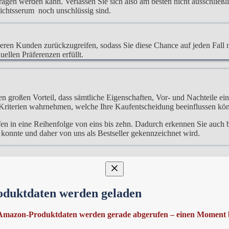
rtragen werden kann. Verlassen Sie sich also am besten nicht ausschließ
sichtsserum noch unschlüssig sind.
deren Kunden zurückzugreifen, sodass Sie diese Chance auf jeden Fall 
uellen Präferenzen erfüllt.
en großen Vorteil, dass sämtliche Eigenschaften, Vor- und Nachteile ein
 Kriterien wahrnehmen, welche Ihre Kaufentscheidung beeinflussen kö
en in eine Reihenfolge von eins bis zehn. Dadurch erkennen Sie auch be
konnte und daher von uns als Bestseller gekennzeichnet wird.
stets im Hinterkopf, dass jeder Mensch individuelle Vorlieben hat und 
oduktdaten werden geladen
 erkennen. Dies ist vor allem relevant bei den immer vorhandenen Pr
Amazon-Produktdaten werden gerade abgerufen – einen Moment b
cht nur über Wochen hinweg ändern, sondern auch die Tageszeit des Eink