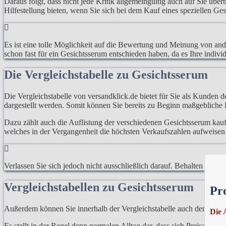
Daraus folgt, dass nicht jede Kritik allgemeingültig auch auf Sie übe
Hilfestellung bieten, wenn Sie sich bei dem Kauf eines speziellen Ge
Es ist eine tolle Möglichkeit auf die Bewertung und Meinung von an
schon fast für ein Gesichtsserum entschieden haben, da es Ihre individ
Die Vergleichstabelle zu Gesichtsserum
Die Vergleichstabelle von versandklick.de bietet für Sie als Kunden d
dargestellt werden. Somit können Sie bereits zu Beginn maßgebliche
Dazu zählt auch die Auflistung der verschiedenen Gesichtsserum kauf
welches in der Vergangenheit die höchsten Verkaufszahlen aufweisen 
Verlassen Sie sich jedoch nicht ausschließlich darauf. Behalten Sie 
Vergleichstabellen zu Gesichtsserum
Pr
Außerdem können Sie innerhalb der Vergleichstabelle auch den Preis
Die 
Es stellt in der Regel denn normalen Alltag dar, dass sich Preise ni