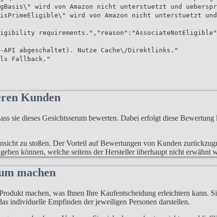
gBasis\" wird von Amazon nicht unterstuetzt und ueberspr
isPrimeEligible\" wird von Amazon nicht unterstuetzt und
igibility requirements.","reason":"AssociateNotEligible"
-API abgeschaltet). Nutze Cache\/Direktlinks."
ls Fallback."
eren Kunden
s sie dieses Gesichtsserum bewerten. Dabei erfolgt diese Bewertung 
 Ansicht zu stoßen. Der Vorteil auf Bewertungen von Kunden zurückzugre
 geben können, welche seitens der Hersteller überhaupt nicht erwähnt 
erum machen
rodukt machen, was Ihnen Ihre Kaufentscheidung erleichtern kann. Sie
as individuelle Empfinden der jeweiligen Personen darstellen.