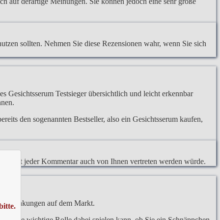
lich auf derartige Meinungen. Sie können jedoch eine sehr große
nutzen sollten. Nehmen Sie diese Rezensionen wahr, wenn Sie sich
es Gesichtsserum Testsieger übersichtlich und leicht erkennbar
nnen.
reits den sogenannten Bestseller, also ein Gesichtsserum kaufen,
somit nicht jeder Kommentar auch von Ihnen vertreten werden würde.
eisschwankungen auf dem Markt.
itte.
aufs eine wichtige Rolle dabei spielen kann, ob Sie ein Schnäppchen