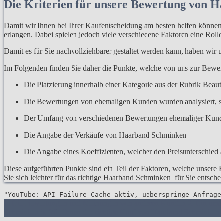
Die Kriterien für unsere Bewertung von 
Damit wir Ihnen bei Ihrer Kaufentscheidung am besten helfen können, 
erlangen. Dabei spielen jedoch viele verschiedene Faktoren eine Rolle
Damit es für Sie nachvollziehbarer gestaltet werden kann, haben wir
Im Folgenden finden Sie daher die Punkte, welche von uns zur Be
Die Platzierung innerhalb einer Kategorie aus der Rubrik Beau
Die Bewertungen von ehemaligen Kunden wurden analysiert, s
Der Umfang von verschiedenen Bewertungen ehemaliger Kun
Die Angabe der Verkäufe von Haarband Schminken
Die Angabe eines Koeffizienten, welcher den Preisunterschied a
Diese aufgeführten Punkte sind ein Teil der Faktoren, welche unsere 
Sie sich leichter für das richtige Haarband Schminken für Sie entsch
"YouTube: API-Failure-Cache aktiv, ueberspringe Anfrage
1. Die Bewertungen und Meinungen von anderen Kunden
2. Ein um
Schminken
5. Wie Ihnen der richtige Kauf von Haarband Schminken 