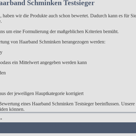
Haarband Schminken Testsieger
haben wir die Produkte auch schon bewertet. Dadurch kann es für Sie l
.
 uns um eine Formulierung der maßgeblichen Kriterien bemüht.
wertung von Haarband Schminken herangezogen werden:
ty
odass ein Mittelwert angegeben werden kann
den
us der jeweiligen Hauptkategorie korrigiert
Bewertung eines Haarband Schminken Testsieger beeinflussen. Unsere Be
eiden können.
"
fassendes Bild von dem Haarband Schminken machen
3. Die Vergleic
gelingt
6. Die Kriterien für unsere Bewertung von Haarband Schminke