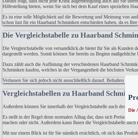
Daraus folgt, dass nicht jede Kritik allgemeingültig auch auf Sie übe
Hilfestellung bieten, wenn Sie sich bei dem Kauf eines speziellen H
Es ist eine tolle Möglichkeit auf die Bewertung und Meinung von an
schon fast für ein Haarband Schminken entschieden haben, da es Ihre i
Die Vergleichstabelle zu Haarband Schm
Die Vergleichstabelle von versandklick.de bietet für Sie als Kunden 
dargestellt werden. Somit können Sie bereits zu Beginn maßgebliche
Dazu zählt auch die Auflistung der verschiedenen Haarband Schminken
Schminken kaufen, welches in der Vergangenheit die höchsten Verkau
Verlassen Sie sich jedoch nicht ausschließlich darauf. Behalten Sie 
Vergleichstabellen zu Haarband Schminke
Pr
Außerdem können Sie innerhalb der Vergleichstabelle auch den Preis
Die 
Es stellt in der Regel denn normalen Alltag dar, dass sich Preise ni
machen oder nicht. Außerdem kann Ihnen die Vergleichstabelle auch 
Mit nur einem Blick ist für Sie nämlich ersichtlich, ob sich das Prod