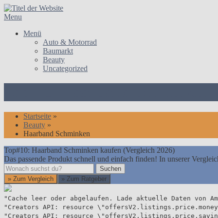
Skip
to
Menu
content
Menü
Auto & Motorrad
Baumarkt
Beauty
Uncategorized
Top#10: Haarband Schminken ka
Startseite
»
Beauty
»
Haarband Schminken
Top#10: Haarband Schminken kaufen (Vergleich 2026)
Das passende Produkt schnell und einfach finden! In unserer Vergleic
Suchen
Suchen
» Zum Vergleich
» Zum Ratgeber
"Cache leer oder abgelaufen. Lade aktuelle Daten von Am
"Creators API: resource \"offersV2.listings.price.money
"Creators API: resource \"offersV2.listings.price.savin