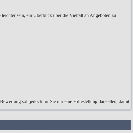
eichter sein, ein Überblick über die Vielfalt an Angeboten zu
wertung soll jedoch für Sie nur eine Hilfestellung darstellen, damit
hstabelle zu Haarband Schminken
4. Vergleichstabellen zu Haarband
n Testsieger
7.
Video