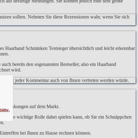
lich auf derartige Meinungen. Sie können jedoch eine sehr große
nutzen sollten. Nehmen Sie diese Rezensionen wahr, wenn Sie sich
ines Haarband Schminken Testsieger übersichtlich und leicht erkennbar
nnen.
auch bereits den sogenannten Bestseller, also ein Haarband
chnet wird.
somit nicht jeder Kommentar auch von Ihnen vertreten werden würde.
eisschwankungen auf dem Markt.
itte.
aufs eine wichtige Rolle dabei spielen kann, ob Sie ein Schnäppchen
en.
m Eintreffen bei Ihnen zu Hause rechnen können.