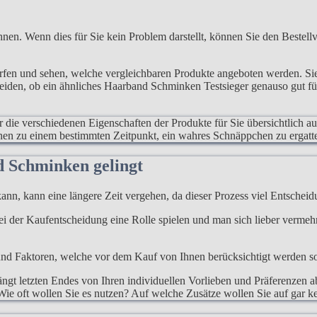
nen. Wenn dies für Sie kein Problem darstellt, können Sie den Bestellv
erfen und sehen, welche vergleichbaren Produkte angeboten werden. S
heiden, ob ein ähnliches Haarband Schminken Testsieger genauso gut fü
ur die verschiedenen Eigenschaften der Produkte für Sie übersichtlich a
hnen zu einem bestimmten Zeitpunkt, ein wahres Schnäppchen zu ergatt
d Schminken gelingt
ann, kann eine längere Zeit vergehen, da dieser Prozess viel Entscheidu
 bei der Kaufentscheidung eine Rolle spielen und man sich lieber verme
d Faktoren, welche vor dem Kauf von Ihnen berücksichtigt werden sollen
gt letzten Endes von Ihren individuellen Vorlieben und Präferenzen ab
ie oft wollen Sie es nutzen? Auf welche Zusätze wollen Sie auf gar ke