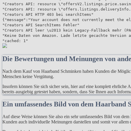
"Creators API: resource \"offersV2.listings.price.savin
"Creators API: resource \"offers.listings.deliveryInfo.
"Creators API HTTP 403 bei searchItems"
{"message":"Your account does not currently meet the el
"Creators API SearchItems Fehler"
"Creators API leer \u2013 kein Legacy-Fallback mehr (PA
"Keine Daten von Amazon. Lade letzte gecachte Version a
"cached: 1"
Die Bewertungen und Meinungen von and
Nach dem Kauf von Haarband Schminken haben Kunden die Möglichkei
Menschen keine Vergütung.
Insofern können Sie sich sicher sein, hier auf eine komplett ehrlich
bereits ausgiebig getestet haben, sondern, dass Sie Ihnen auch Infor
Ein umfassendes Bild von dem Haarband
Auf diese Weise können Sie also ein sehr umfassendes Bild von dem P
Kunden auch individuelle Meinungen darstellen und somit vor allem d