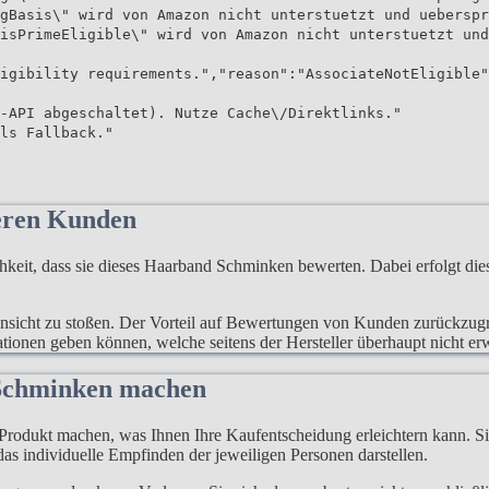
gBasis\" wird von Amazon nicht unterstuetzt und ueberspr
isPrimeEligible\" wird von Amazon nicht unterstuetzt und
igibility requirements.","reason":"AssociateNotEligible"
-API abgeschaltet). Nutze Cache\/Direktlinks."
ls Fallback."
eren Kunden
t, dass sie dieses Haarband Schminken bewerten. Dabei erfolgt dies
e Ansicht zu stoßen. Der Vorteil auf Bewertungen von Kunden zurückzug
mationen geben können, welche seitens der Hersteller überhaupt nicht e
 Schminken machen
rodukt machen, was Ihnen Ihre Kaufentscheidung erleichtern kann. Sie
as individuelle Empfinden der jeweiligen Personen darstellen.