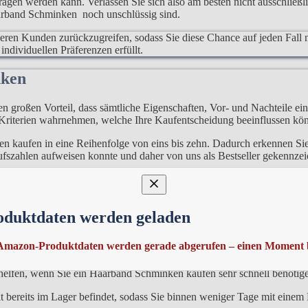
rtragen werden kann. Verlassen Sie sich also am besten nicht ausschließ
aarband Schminken noch unschlüssig sind.
deren Kunden zurückzugreifen, sodass Sie diese Chance auf jeden Fall 
ndividuellen Präferenzen erfüllt.
inken
den großen Vorteil, dass sämtliche Eigenschaften, Vor- und Nachteile e
 Kriterien wahrnehmen, welche Ihre Kaufentscheidung beeinflussen kö
 kaufen in eine Reihenfolge von eins bis zehn. Dadurch erkennen Sie 
fszahlen aufweisen konnte und daher von uns als Bestseller gekennzei
stets im Hinterkopf, dass jeder Mensch individuelle Vorlieben hat und 
n
oduktdaten werden geladen
 erkennen. Dies ist vor allem relevant bei den immer vorhandenen Pr
Amazon-Produktdaten werden gerade abgerufen – einen Moment b
cht nur über Wochen hinweg ändern, sondern auch die Tageszeit des Eink
helfen, wenn Sie ein Haarband Schminken kaufen sehr schnell benötig
ukt bereits im Lager befindet, sodass Sie binnen weniger Tage mit eine