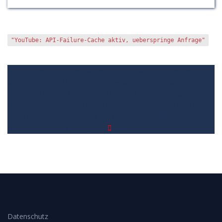
"YouTube: API-Failure-Cache aktiv, ueberspringe Anfrage"
1. Die Bewertungen und Meinungen von anderen Kunden
2. Ein
umfassendes Bild von dem Haarfarben Wella machen
3. Die
Vergleichstabelle zu Haarfarben Wella
4. Vergleichstabellen zu
Haarfarben Wella
5. Wie Ihnen der richtige Kauf von Haarfarben
Wella gelingt
6. Die Kriterien für unsere Bewertung von
Haarfarben Wella Testsieger
7.
Video
Datenschutz