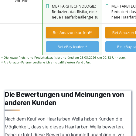
Vorteile
außergewöhnlicher
außergewöhnl
ME+ FARBTECHNOLOGIE:
ME+ FARBTEC
Haltbarkeit und
Haltbarkeit u
Reduziert das Risiko, eine
Reduziert das 
strahlendem Glanz.
strahlendem G
neue Haarfärbeallergie zu
neue Haarfärb
entwickeln* – bei
entwickeln* –
kompromissloser
kompromissl
Bei Amazon kaufen!*
Bei Amazon 
Farbleistung. *Für
Farbleistung. 
Personen ohne bekannte
Personen ohn
Allergie gegen Haarfarbe.
Allergie gege
Bei eBay kaufen!*
Bei eBay k
* Die letzte Preis- und Produktaktualisierung fand am 26.03.2026 um 02:12 Uhr statt.
* Als Amazon-Partner verdiene ich an qualifizierten Verkäufen.
Die Bewertungen und Meinungen von
anderen Kunden
Nach dem Kauf von Haarfarben Wella haben Kunden die
Möglichkeit, dass sie dieses Haarfarben Wella bewerten.
Dabei erfolgt diese Bewertung komplett unabhängig, vor