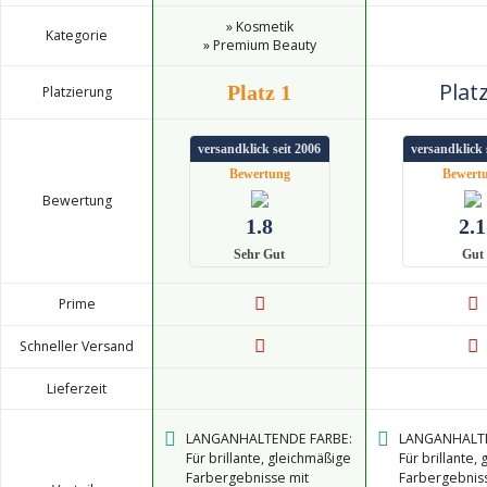
» Kosmetik
Kategorie
» Premium Beauty
Platz
Platz 1
Platzierung
versandklick seit 2006
versandklick 
Bewertung
Bewert
Bewertung
1.8
2.1
Sehr Gut
Gut
Prime
Schneller Versand
Lieferzeit
LANGANHALTENDE FARBE:
LANGANHALTE
Für brillante, gleichmäßige
Für brillante,
Farbergebnisse mit
Farbergebnis