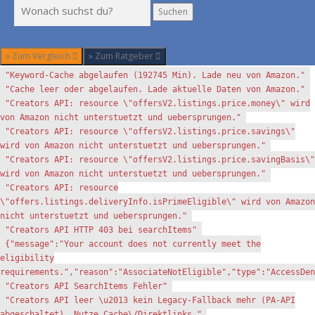
Suchen
Suchen
» Zum Vergleich
» Zum Ratgeber
"Keyword-Cache abgelaufen (192745 Min). Lade neu von Amazon."
"Cache leer oder abgelaufen. Lade aktuelle Daten von Amazon."
"Creators API: resource \"offersV2.listings.price.money\" wird
von Amazon nicht unterstuetzt und uebersprungen."
"Creators API: resource \"offersV2.listings.price.savings\"
wird von Amazon nicht unterstuetzt und uebersprungen."
"Creators API: resource \"offersV2.listings.price.savingBasis\"
wird von Amazon nicht unterstuetzt und uebersprungen."
"Creators API: resource
\"offers.listings.deliveryInfo.isPrimeEligible\" wird von Amazon
nicht unterstuetzt und uebersprungen."
"Creators API HTTP 403 bei searchItems"
{"message":"Your account does not currently meet the
eligibility
requirements.","reason":"AssociateNotEligible","type":"AccessDen
"Creators API SearchItems Fehler"
"Creators API leer \u2013 kein Legacy-Fallback mehr (PA-API
abgeschaltet). Nutze Cache\/Direktlinks."