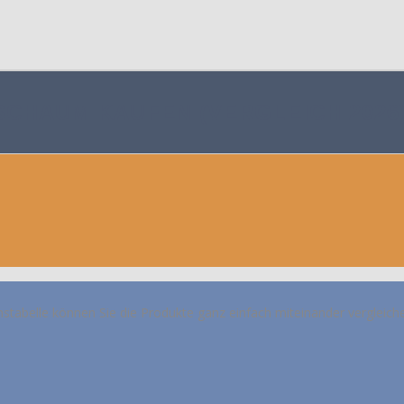
SCHAUM KAUFEN (VERGLEICH 2026
hstabelle können Sie die Produkte ganz einfach miteinander vergleich