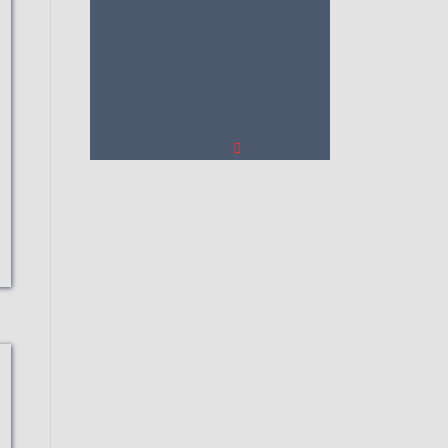
Vergleichstabelle zu Haarfestiger
Schaum
4. Vergleichstabellen zu
Haarfestiger Schaum
5. Wie Ihnen
der richtige Kauf von Haarfestiger
Schaum gelingt
6. Die Kriterien für
unsere Bewertung von Haarfestiger
Schaum Testsieger
7.
Video