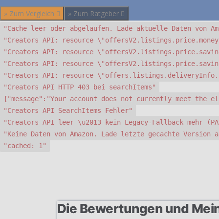
» Zum Vergleich
» Zum Ratgeber
"Cache leer oder abgelaufen. Lade aktuelle Daten von Am
"Creators API: resource \"offersV2.listings.price.money
"Creators API: resource \"offersV2.listings.price.savin
"Creators API: resource \"offersV2.listings.price.savin
"Creators API: resource \"offers.listings.deliveryInfo.
"Creators API HTTP 403 bei searchItems"
{"message":"Your account does not currently meet the el
"Creators API SearchItems Fehler"
"Creators API leer \u2013 kein Legacy-Fallback mehr (PA
"Keine Daten von Amazon. Lade letzte gecachte Version a
"cached: 1"
Die Bewertungen und Mei