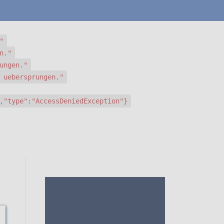
"
n."
ungen."
 uebersprungen."
,"type":"AccessDeniedException"}
1. Die Bewertungen und Meinungen
von anderen Kunden
2. Ein
umfassendes Bild von dem
Haarfestiger Schaum machen
3. Die