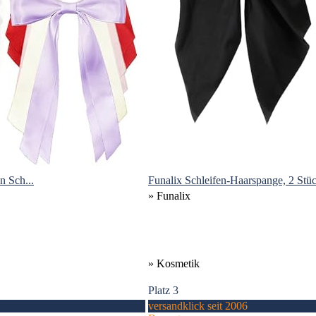
n Sch...
Funalix Schleifen-Haarspange, 2 Stü
» Funalix
» Kosmetik
Platz 3
versandklick seit 2006