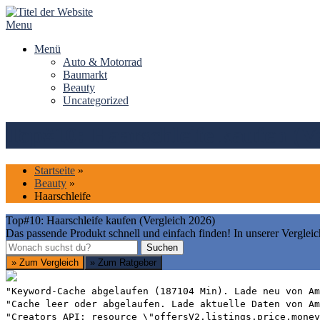
Skip
to
Menu
content
Menü
Auto & Motorrad
Baumarkt
Beauty
Uncategorized
Top#10: Haarschleife kaufen (Ve
Startseite
»
Beauty
»
Haarschleife
Top#10: Haarschleife kaufen (Vergleich 2026)
Das passende Produkt schnell und einfach finden! In unserer Vergleic
Suchen
Suchen
» Zum Vergleich
» Zum Ratgeber
"Keyword-Cache abgelaufen (187104 Min). Lade neu von Am
"Cache leer oder abgelaufen. Lade aktuelle Daten von Am
"Creators API: resource \"offersV2.listings.price.money