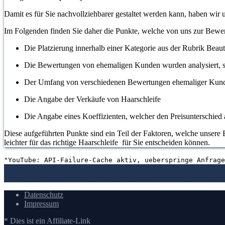
Damit es für Sie nachvollziehbarer gestaltet werden kann, haben wir
Im Folgenden finden Sie daher die Punkte, welche von uns zur Bewe
Die Platzierung innerhalb einer Kategorie aus der Rubrik Beau
Die Bewertungen von ehemaligen Kunden wurden analysiert, s
Der Umfang von verschiedenen Bewertungen ehemaliger Kun
Die Angabe der Verkäufe von Haarschleife
Die Angabe eines Koeffizienten, welcher den Preisunterschied a
Diese aufgeführten Punkte sind ein Teil der Faktoren, welche unsere B
leichter für das richtige Haarschleife für Sie entscheiden können.
"YouTube: API-Failure-Cache aktiv, ueberspringe Anfrage
1. Die Bewertungen und Meinungen von anderen Kunden
2. Ein um
der richtige Kauf von Haarschleife gelingt
6. Die Kriterien für unser
Datenschutz
Impressum
* Dies ist ein Affiliate-Link