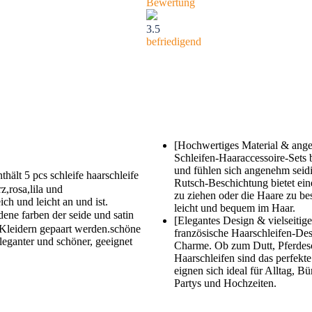
Bewertung
3.5
befriedigend
[Hochwertiges Material & ang
Schleifen-Haaraccessoire-Sets 
und fühlen sich angenehm seidig
ält 5 pcs schleife haarschleife
Rutsch-Beschichtung bietet ein
z,rosa,lila und
zu ziehen oder die Haare zu be
ch und leicht an und ist.
leicht und bequem im Haar.
e farben der seide und satin
[Elegantes Design & vielseitig
Kleidern gepaart werden.schöne
französische Haarschleifen-Desi
eganter und schöner, geeignet
Charme. Ob zum Dutt, Pferdes
Haarschleifen sind das perfekte
eignen sich ideal für Alltag, B
Partys und Hochzeiten.