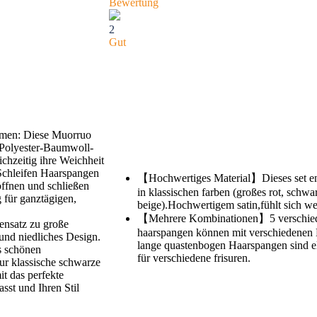
Bewertung
2
Gut
mmen: Diese Muorruo
n Polyester-Baumwoll-
ichzeitig ihre Weichheit
Schleifen Haarspangen
【Hochwertiges Material】Dieses set enth
öffnen und schließen
in klassischen farben (großes rot, schwar
g für ganztägigen,
beige).Hochwertigem satin,fühlt sich wei
【Mehrere Kombinationen】5 verschieden
ensatz zu große
haarspangen können mit verschiedenen 
 und niedliches Design.
lange quastenbogen Haarspangen sind el
s schönen
für verschiedene frisuren.
zur klassische schwarze
it das perfekte
sst und Ihren Stil