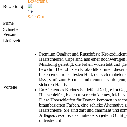
Bewertung
Bewertung
1.6
Sehr Gut
Prime
Schneller
Versand
Lieferzeit
Premium Qualität und Rutschfeste Krokodilkle
Haarschleifen Clips sind aus einer hochwertige
Mischung gefertigt, die Falten widersteht und gle
bewahrt. Die robusten Krokodilklemmen dieser 
bieten einen rutschfesten Halt, der sich mühelos 
lässt, sanft zum Haar ist und dennoch stark genu
sicheren Halt ist
Vorteile
Entzückendes Kleines Schleifen-Design: Im Geg
Haarschleifen, bieten unsere ein kleines, leichtes
Diese Haarschleifen für Damen kommen in sech
braunbasierten Farben, eine schicke Alternative 
Haarschleife. Sie sind zart und charmant und som
Alltagsaccessoire, das mühelos zu jedem Outfit pa
unterstreicht