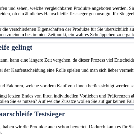
erfen und sehen, welche vergleichbaren Produkte angeboten werden. S
heiden, ob ein ähnliches Haarschleife Testsieger genauso gut für Sie ge
ur die verschiedenen Eigenschaften der Produkte für Sie übersichtlich a
hnen zu einem bestimmten Zeitpunkt, ein wahres Schnäppchen zu ergatt
ife gelingt
ann, kann eine längere Zeit vergehen, da dieser Prozess viel Entscheidu
 bei der Kaufentscheidung eine Rolle spielen und man sich lieber verme
d Faktoren, welche vor dem Kauf von Ihnen berücksichtigt werden sollen
gt letzten Endes von Ihren individuellen Vorlieben und Präferenzen ab
wollen Sie es nutzen? Auf welche Zusätze wollen Sie auf gar keinen Fall
arschleife Testsieger
haben wir die Produkte auch schon bewertet. Dadurch kann es für Sie l
.