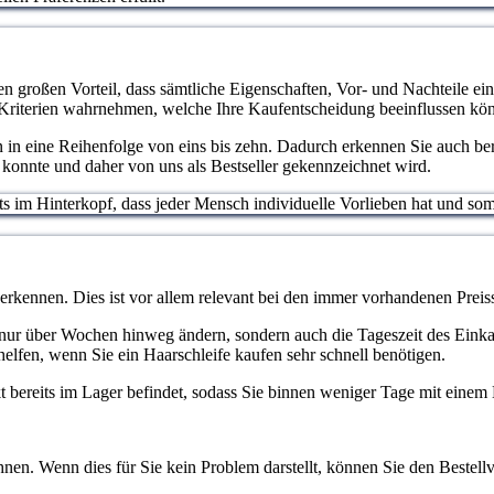
en großen Vorteil, dass sämtliche Eigenschaften, Vor- und Nachteile ein
 Kriterien wahrnehmen, welche Ihre Kaufentscheidung beeinflussen kö
 in eine Reihenfolge von eins bis zehn. Dadurch erkennen Sie auch bere
konnte und daher von uns als Bestseller gekennzeichnet wird.
stets im Hinterkopf, dass jeder Mensch individuelle Vorlieben hat und 
 erkennen. Dies ist vor allem relevant bei den immer vorhandenen Pr
cht nur über Wochen hinweg ändern, sondern auch die Tageszeit des Eink
elfen, wenn Sie ein Haarschleife kaufen sehr schnell benötigen.
ukt bereits im Lager befindet, sodass Sie binnen weniger Tage mit eine
nen. Wenn dies für Sie kein Problem darstellt, können Sie den Bestellv