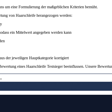
 uns um eine Formulierung der maßgeblichen Kriterien bemüht.
rtung von Haarschleife herangezogen werden:
ty
odass ein Mittelwert angegeben werden kann
den
us der jeweiligen Hauptkategorie korrigiert
ewertung eines Haarschleife Testsieger beeinflussen. Unsere Bewertung s
"
fassendes Bild von dem Haarschleife machen
3. Die Vergleichstabelle 
e Bewertung von Haarschleife Testsieger
7.
Video