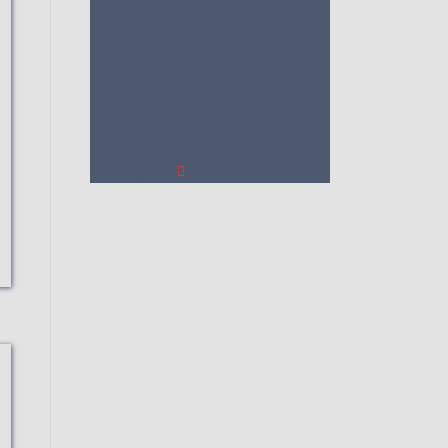
Die Vergleichstabelle zu Haarwachs
Schwarzkopf
4. Vergleichstabellen
zu Haarwachs Schwarzkopf
5. Wie
Ihnen der richtige Kauf von
Haarwachs Schwarzkopf gelingt
6.
Die Kriterien für unsere Bewertung
von Haarwachs Schwarzkopf
Testsieger
7.
Video