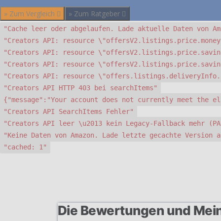
» Zum Vergleich
» Zum Ratgeber
"Cache leer oder abgelaufen. Lade aktuelle Daten von Am
"Creators API: resource \"offersV2.listings.price.money
"Creators API: resource \"offersV2.listings.price.savin
"Creators API: resource \"offersV2.listings.price.savin
"Creators API: resource \"offers.listings.deliveryInfo.
"Creators API HTTP 403 bei searchItems"
{"message":"Your account does not currently meet the el
"Creators API SearchItems Fehler"
"Creators API leer \u2013 kein Legacy-Fallback mehr (PA
"Keine Daten von Amazon. Lade letzte gecachte Version a
"cached: 1"
Die Bewertungen und Mei