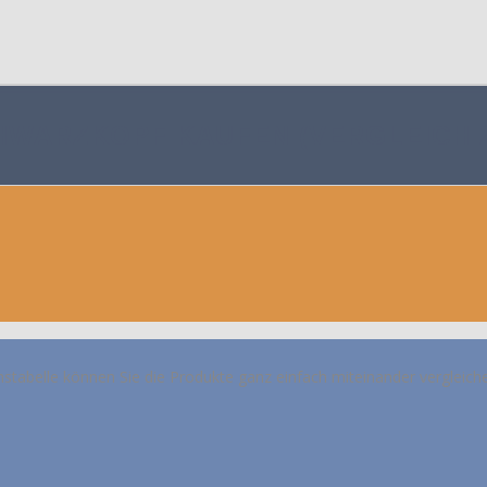
HWARZKOPF KAUFEN (VERGLEICH 2
hstabelle können Sie die Produkte ganz einfach miteinander vergleich