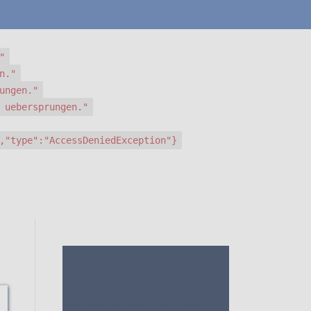
"
n."
ungen."
 uebersprungen."
,"type":"AccessDeniedException"}
1. Die Bewertungen und Meinungen
von anderen Kunden
2. Ein
umfassendes Bild von dem
Haarwachs Schwarzkopf machen
3.