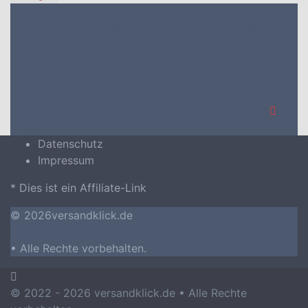
1. Die Bewertungen und Meinungen von anderen
Kunden
2. Ein umfassendes Bild von dem Handtrainer
Klettern machen
3. Die Vergleichstabelle zu
Handtrainer Klettern
4. Vergleichstabellen zu
Handtrainer Klettern
5. Wie Ihnen der richtige Kauf von
Handtrainer Klettern gelingt
6. Die Kriterien für unsere
Bewertung von Handtrainer Klettern Testsieger
7.
Video
Datenschutz
Impressum
* Dies ist ein Affiliate-Link
© 2026versandklick.de
• Alle Rechte vorbehalten.
© 2022 - 2026 versandklick.de • Alle Rechte