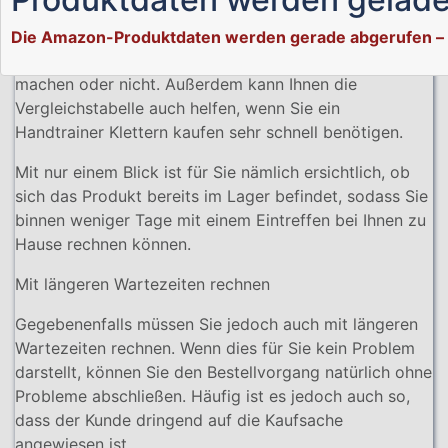
sich Preise nicht nur über Wochen hinweg ändern,
sondern auch die Tageszeit des Einkaufs eine wichtige
Die Amazon-Produktdaten werden gerade abgerufen – 
Rolle dabei spielen kann, ob Sie ein Schnäppchen
machen oder nicht. Außerdem kann Ihnen die
Vergleichstabelle auch helfen, wenn Sie ein
Handtrainer Klettern kaufen sehr schnell benötigen.
Mit nur einem Blick ist für Sie nämlich ersichtlich, ob
sich das Produkt bereits im Lager befindet, sodass Sie
binnen weniger Tage mit einem Eintreffen bei Ihnen zu
Hause rechnen können.
Mit längeren Wartezeiten rechnen
Gegebenenfalls müssen Sie jedoch auch mit längeren
Wartezeiten rechnen. Wenn dies für Sie kein Problem
darstellt, können Sie den Bestellvorgang natürlich ohne
Probleme abschließen. Häufig ist es jedoch auch so,
dass der Kunde dringend auf die Kaufsache
angewiesen ist.