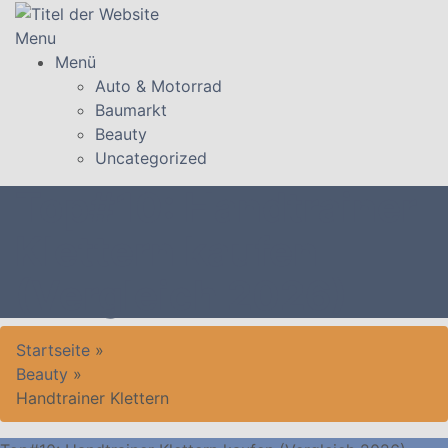
Skip
to
Menu
content
Menü
Auto & Motorrad
Baumarkt
Beauty
Uncategorized
Top#10: Handtrainer
Klettern kaufen
(Vergleich 2026)
Startseite
»
Beauty
»
Handtrainer Klettern