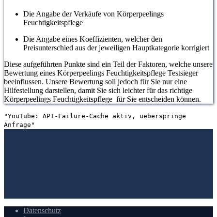
Die Angabe der Verkäufe von Körperpeelings
Feuchtigkeitspflege
Die Angabe eines Koeffizienten, welcher den
Preisunterschied aus der jeweiligen Hauptkategorie korrigiert
Diese aufgeführten Punkte sind ein Teil der Faktoren, welche unsere
Bewertung eines Körperpeelings Feuchtigkeitspflege Testsieger
beeinflussen. Unsere Bewertung soll jedoch für Sie nur eine
Hilfestellung darstellen, damit Sie sich leichter für das richtige
Körperpeelings Feuchtigkeitspflege für Sie entscheiden können.
"YouTube: API-Failure-Cache aktiv, ueberspringe
Anfrage"
1. Die Bewertungen und Meinungen von anderen Kunden
2. Ein
umfassendes Bild von dem Körperpeelings Feuchtigkeitspflege
machen
3. Die Vergleichstabelle zu Körperpeelings
Feuchtigkeitspflege
4. Vergleichstabellen zu Körperpeelings
Feuchtigkeitspflege
5. Wie Ihnen der richtige Kauf von
Körperpeelings Feuchtigkeitspflege gelingt
6. Die Kriterien für
unsere Bewertung von Körperpeelings Feuchtigkeitspflege
Testsieger
7.
Video
Datenschutz