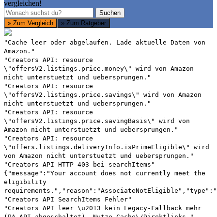
vergleichen!
Suchen
Suchen
» Zum Vergleich
» Zum Ratgeber
"Cache leer oder abgelaufen. Lade aktuelle Daten von
Amazon."
"Creators API: resource
\"offersV2.listings.price.money\" wird von Amazon
nicht unterstuetzt und uebersprungen."
"Creators API: resource
\"offersV2.listings.price.savings\" wird von Amazon
nicht unterstuetzt und uebersprungen."
"Creators API: resource
\"offersV2.listings.price.savingBasis\" wird von
Amazon nicht unterstuetzt und uebersprungen."
"Creators API: resource
\"offers.listings.deliveryInfo.isPrimeEligible\" wird
von Amazon nicht unterstuetzt und uebersprungen."
"Creators API HTTP 403 bei searchItems"
{"message":"Your account does not currently meet the
eligibility
requirements.","reason":"AssociateNotEligible","type":"
"Creators API SearchItems Fehler"
"Creators API leer \u2013 kein Legacy-Fallback mehr
(PA-API abgeschaltet). Nutze Cache\/Direktlinks."