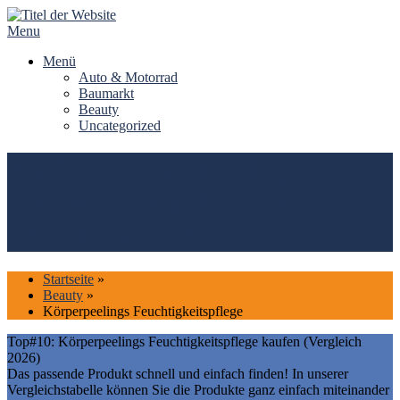
Skip
to
Menu
content
Menü
Auto & Motorrad
Baumarkt
Beauty
Uncategorized
Top#10: Körperpeelings
Feuchtigkeitspflege kaufen
(Vergleich 2026)
Startseite
»
Beauty
»
Körperpeelings Feuchtigkeitspflege
Top#10: Körperpeelings Feuchtigkeitspflege kaufen (Vergleich
2026)
Das passende Produkt schnell und einfach finden! In unserer
Vergleichstabelle können Sie die Produkte ganz einfach miteinander