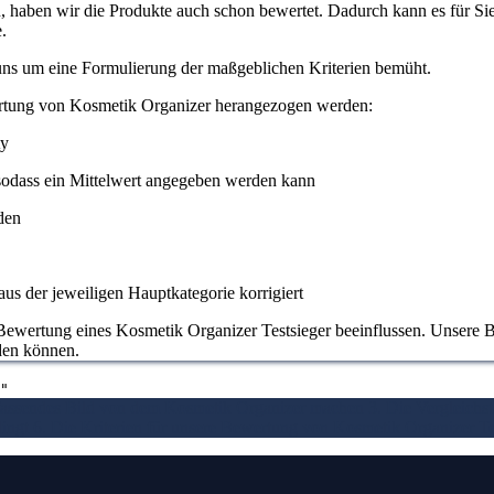
haben wir die Produkte auch schon bewertet. Dadurch kann es für Sie l
.
 uns um eine Formulierung der maßgeblichen Kriterien bemüht.
ertung von Kosmetik Organizer herangezogen werden:
ty
odass ein Mittelwert angegeben werden kann
den
us der jeweiligen Hauptkategorie korrigiert
Bewertung eines Kosmetik Organizer Testsieger beeinflussen. Unsere Bew
iden können.
"
fassendes Bild von dem Kosmetik Organizer machen
3. Die Vergleich
ingt
6. Die Kriterien für unsere Bewertung von Kosmetik Organizer Te