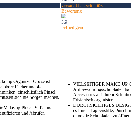
versandklick seit 2006
Bewertung
3.9
befriedigend
-up Organizer Größe ist
VIELSEITIGER MAKE-UP-ORG
e obere Fächer und 4-
Aufbewahrungsschubladen hal
hminken, einschließlich Pinsel,
Accessoires auf Ihrem Schmin
e müssen sich nie Sorgen machen,
Frisiertisch organisiert
DURCHSICHTIGES DESIGN: Tr
 Make-up Pinsel, Stifte und
es Ihnen, Lippenstifte, Pinsel u
dentifizieren und Abrufen
ohne die Schubladen zu öffnen