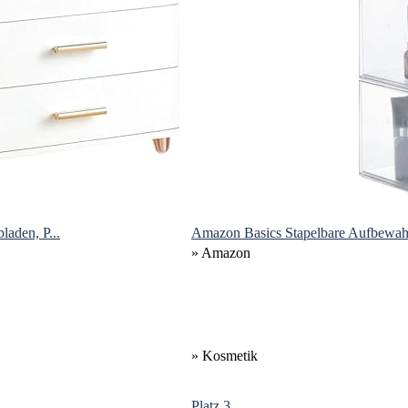
aden, P...
Amazon Basics Stapelbare Aufbewahr
» Amazon
» Kosmetik
Platz 3