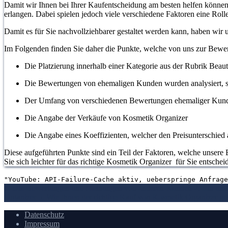
Damit wir Ihnen bei Ihrer Kaufentscheidung am besten helfen können, 
erlangen. Dabei spielen jedoch viele verschiedene Faktoren eine Rolle
Damit es für Sie nachvollziehbarer gestaltet werden kann, haben wir
Im Folgenden finden Sie daher die Punkte, welche von uns zur Bew
Die Platzierung innerhalb einer Kategorie aus der Rubrik Beau
Die Bewertungen von ehemaligen Kunden wurden analysiert, s
Der Umfang von verschiedenen Bewertungen ehemaliger Kun
Die Angabe der Verkäufe von Kosmetik Organizer
Die Angabe eines Koeffizienten, welcher den Preisunterschied a
Diese aufgeführten Punkte sind ein Teil der Faktoren, welche unsere 
Sie sich leichter für das richtige Kosmetik Organizer für Sie entsche
"YouTube: API-Failure-Cache aktiv, ueberspringe Anfrage
1. Die Bewertungen und Meinungen von anderen Kunden
2. Ein um
Organizer
5. Wie Ihnen der richtige Kauf von Kosmetik Organizer gel
Datenschutz
Impressum