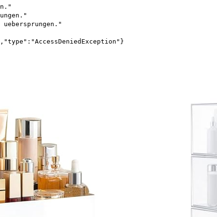
n."
ungen."
 uebersprungen."
,"type":"AccessDeniedException"}