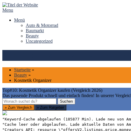
Skip
to
Menu
content
Menü
Auto & Motorrad
Baumarkt
Beauty
Uncategorized
Top#10: Kosmetik Organizer kau
Startseite
»
Beauty
»
Kosmetik Organizer
Top#10: Kosmetik Organizer kaufen (Vergleich 2026)
Das passende Produkt schnell und einfach finden! In unserer Vergleic
Suchen
Suchen
» Zum Vergleich
» Zum Ratgeber
"Keyword-Cache abgelaufen (185877 Min). Lade neu von Am
"Cache leer oder abgelaufen. Lade aktuelle Daten von Am
"Creators API: resource \"offersV2.listings.price.money