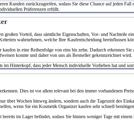
deren Kunden zurückzugreifen, sodass Sie diese Chance auf jeden Fall 
dividuellen Präferenzen erfüllt.
izer
en großen Vorteil, dass sämtliche Eigenschaften, Vor- und Nachteile ei
 Kriterien wahrnehmen, welche Ihre Kaufentscheidung beeinflussen kö
 kaufen in eine Reihenfolge von eins bis zehn. Dadurch erkennen Sie a
fweisen konnte und daher von uns als Bestseller gekennzeichnet wird.
stets im Hinterkopf, dass jeder Mensch individuelle Vorlieben hat und 
 erkennen. Dies ist vor allem relevant bei den immer vorhandenen Pr
cht nur über Wochen hinweg ändern, sondern auch die Tageszeit des Eink
elfen, wenn Sie ein Kosmetik Organizer kaufen sehr schnell benötigen
ukt bereits im Lager befindet, sodass Sie binnen weniger Tage mit eine