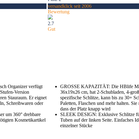
versandklick seit 2006
Bewertung
2.7
Gut
sch Organizer verfügt
GROSSE KAPAZITÄT: Die HBlife Make
-Stufen-Version
36x19x26 cm, hat 2-Schubladen, 4-groß
eren Stauraum. Er eignet
spezifische Schlitze, kann bis zu 30+ Sc
eln, Schreibwaren oder
Paletten, Flaschen und mehr halten. Si
dass der Platz knapp wird
ser um 360° drehbare
SLEEK DESIGN: Exklusive Schlitze für
ötigten Kosmetikartikel
Tuben auf der linken Seite. Einfaches I
einzelner Stücke