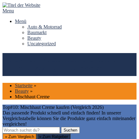
Skip
to
Menu
content
Menü
Auto & Motorrad
Baumarkt
Beauty
Uncategorized
Top#10: Mischhaut Creme
kaufen (Vergleich 2026)
Startseite
»
Beauty
»
Mischhaut Creme
Top#10: Mischhaut Creme kaufen (Vergleich 2026)
Das passende Produkt schnell und einfach finden! In unserer
Vergleichstabelle können Sie die Produkte ganz einfach miteinander
vergleichen!
Suchen
Suchen
» Zum Vergleich
» Zum Ratgeber