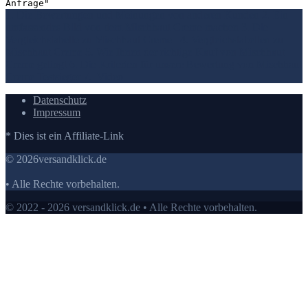
Anfrage"
1. Die Bewertungen und Meinungen von anderen Kunden
2. Ein
umfassendes Bild von dem Mischhaut Creme machen
3. Die
Vergleichstabelle zu Mischhaut Creme
4. Vergleichstabellen zu
Mischhaut Creme
5. Wie Ihnen der richtige Kauf von Mischhaut
Creme gelingt
6. Die Kriterien für unsere Bewertung von Mischhaut
Creme Testsieger
7.
Video
Datenschutz
Impressum
* Dies ist ein Affiliate-Link
© 2026versandklick.de
• Alle Rechte vorbehalten.
© 2022 - 2026 versandklick.de • Alle Rechte vorbehalten.