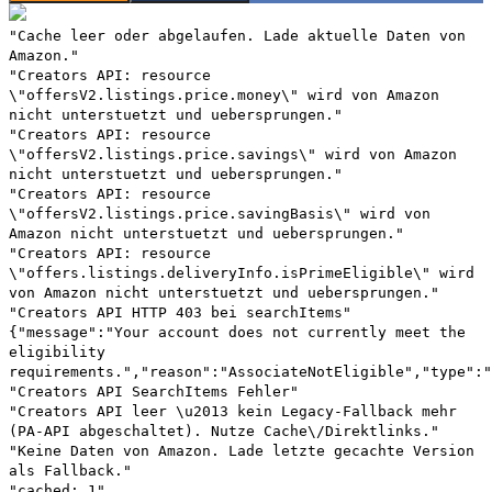
"Cache leer oder abgelaufen. Lade aktuelle Daten von
Amazon."
"Creators API: resource
\"offersV2.listings.price.money\" wird von Amazon
nicht unterstuetzt und uebersprungen."
"Creators API: resource
\"offersV2.listings.price.savings\" wird von Amazon
nicht unterstuetzt und uebersprungen."
"Creators API: resource
\"offersV2.listings.price.savingBasis\" wird von
Amazon nicht unterstuetzt und uebersprungen."
"Creators API: resource
\"offers.listings.deliveryInfo.isPrimeEligible\" wird
von Amazon nicht unterstuetzt und uebersprungen."
"Creators API HTTP 403 bei searchItems"
{"message":"Your account does not currently meet the
eligibility
requirements.","reason":"AssociateNotEligible","type":"
"Creators API SearchItems Fehler"
"Creators API leer \u2013 kein Legacy-Fallback mehr
(PA-API abgeschaltet). Nutze Cache\/Direktlinks."
"Keine Daten von Amazon. Lade letzte gecachte Version
als Fallback."
"cached: 1"