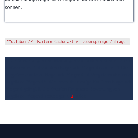
können.
"YouTube: API-Failure-Cache aktiv, ueberspringe Anfrage"
1. Die Bewertungen und Meinungen von anderen Kunden
2. Ein
umfassendes Bild von dem Nagellack Pflegend machen
3. Die
Vergleichstabelle zu Nagellack Pflegend
4. Vergleichstabellen zu
Nagellack Pflegend
5. Wie Ihnen der richtige Kauf von Nagellack
Pflegend gelingt
6. Die Kriterien für unsere Bewertung von
Nagellack Pflegend Testsieger
7.
Video