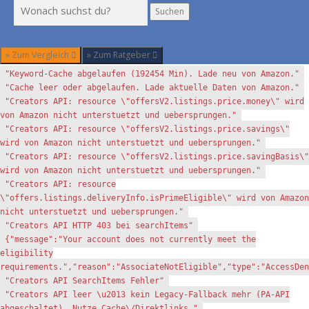
Suchen
Suchen
» Zum Vergleich
» Zum Ratgeber
"Keyword-Cache abgelaufen (192454 Min). Lade neu von Amazon."
"Cache leer oder abgelaufen. Lade aktuelle Daten von Amazon."
"Creators API: resource \"offersV2.listings.price.money\" wird
von Amazon nicht unterstuetzt und uebersprungen."
"Creators API: resource \"offersV2.listings.price.savings\"
wird von Amazon nicht unterstuetzt und uebersprungen."
"Creators API: resource \"offersV2.listings.price.savingBasis\"
wird von Amazon nicht unterstuetzt und uebersprungen."
"Creators API: resource
\"offers.listings.deliveryInfo.isPrimeEligible\" wird von Amazon
nicht unterstuetzt und uebersprungen."
"Creators API HTTP 403 bei searchItems"
{"message":"Your account does not currently meet the
eligibility
requirements.","reason":"AssociateNotEligible","type":"AccessDen
"Creators API SearchItems Fehler"
"Creators API leer \u2013 kein Legacy-Fallback mehr (PA-API
abgeschaltet). Nutze Cache\/Direktlinks."