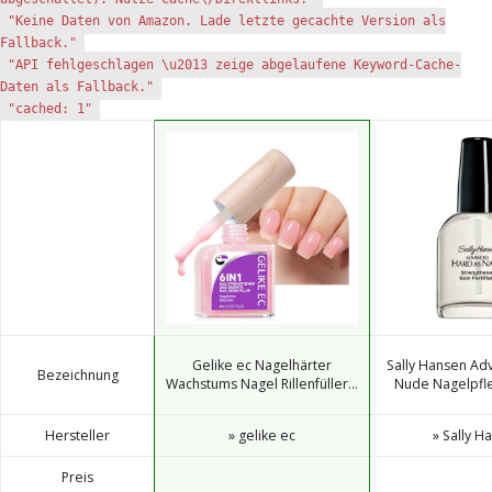
"Keine Daten von Amazon. Lade letzte gecachte Version als
Fallback."
"API fehlgeschlagen \u2013 zeige abgelaufene Keyword-Cache-
Daten als Fallback."
"cached: 1"
Gelike ec Nagelhärter
Sally Hansen Ad
Bezeichnung
Wachstums Nagel Rillenfüller...
Nude Nagelpfleg
Hersteller
» gelike ec
» Sally H
Preis