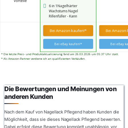
Vorteile
täglichen Schutz der
6 in 1Nagelhärter
Naturnägel verwendet
Wachstums Nagel
werden, hilft, die Nägel zu
Rillenfüller - Kann
schützen und zu stärken,
beschädigte Nägel
damit sie gesund, natürlich
reparieren, einschließlich
und glänzend werden.
Bei Amazon kaufen!*
Bei Amazon 
schwacher, weicher,
brüchiger oder rissiger
Nägel, verhindert Risse
Bei eBay kaufen!*
Bei eBay k
und repariert Nägel. Es
kann auch als Nagellack-
* Die letzte Preis- und Produktaktualisierung fand am 26.03.2026 um 05:37 Uhr statt.
Gel oder Unterlack
* Als Amazon-Partner verdiene ich an qualifizierten Verkäufen.
verwendet werden.
Die Bewertungen und Meinungen von
anderen Kunden
Nach dem Kauf von Nagellack Pflegend haben Kunden die
Möglichkeit, dass sie dieses Nagellack Pflegend bewerten.
Dabei erfolgt diese Bewertung komplett unabhängig, vor