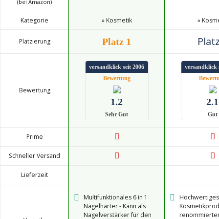
(bei Amazon)
Kategorie
» Kosmetik
» Kosme
Platz
Platz 1
Platzierung
versandklick seit 2006
versandklick 
Bewertung
Bewert
Bewertung
1.2
2.1
Sehr Gut
Gut
Prime
Schneller Versand
Lieferzeit
Multifunktionales 6 in 1
Hochwertiges
Nagelhärter - Kann als
Kosmetikprod
Nagelverstärker für den
renommierten