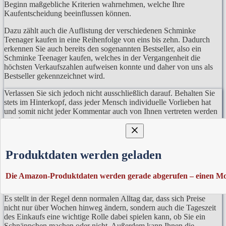
Beginn maßgebliche Kriterien wahrnehmen, welche Ihre
Kaufentscheidung beeinflussen können.
Dazu zählt auch die Auflistung der verschiedenen Schminke
Teenager kaufen in eine Reihenfolge von eins bis zehn. Dadurch
erkennen Sie auch bereits den sogenannten Bestseller, also ein
Schminke Teenager kaufen, welches in der Vergangenheit die
höchsten Verkaufszahlen aufweisen konnte und daher von uns als
Bestseller gekennzeichnet wird.
Verlassen Sie sich jedoch nicht ausschließlich darauf. Behalten Sie
stets im Hinterkopf, dass jeder Mensch individuelle Vorlieben hat
und somit nicht jeder Kommentar auch von Ihnen vertreten werden
würde.
Vergleichstabellen zu Schminke Teenager
Produktdaten werden geladen
Außerdem können Sie innerhalb der Vergleichstabelle auch den
Preis erkennen. Dies ist vor allem relevant bei den immer
Die Amazon-Produktdaten werden gerade abgerufen – einen Mo
vorhandenen Preisschwankungen auf dem Markt.
Es stellt in der Regel denn normalen Alltag dar, dass sich Preise
nicht nur über Wochen hinweg ändern, sondern auch die Tageszeit
des Einkaufs eine wichtige Rolle dabei spielen kann, ob Sie ein
Schnäppchen machen oder nicht. Außerdem kann Ihnen die