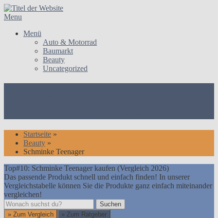
Skip
to
Menu
content
Menü
Auto & Motorrad
Baumarkt
Beauty
Uncategorized
Top#10: Schminke Teenager
kaufen (Vergleich 2026)
Startseite
»
Beauty
»
Schminke Teenager
Top#10: Schminke Teenager kaufen (Vergleich 2026)
Das passende Produkt schnell und einfach finden! In unserer
Vergleichstabelle können Sie die Produkte ganz einfach miteinander
vergleichen!
Suchen
Suchen
» Zum Vergleich
» Zum Ratgeber