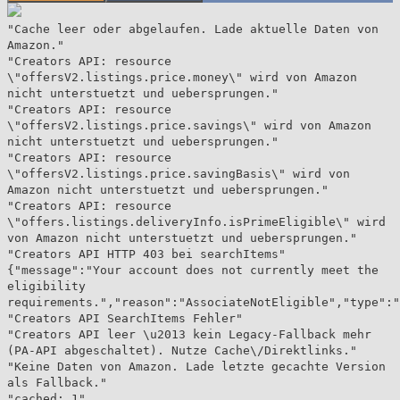
"Cache leer oder abgelaufen. Lade aktuelle Daten von
Amazon."
"Creators API: resource
\"offersV2.listings.price.money\" wird von Amazon
nicht unterstuetzt und uebersprungen."
"Creators API: resource
\"offersV2.listings.price.savings\" wird von Amazon
nicht unterstuetzt und uebersprungen."
"Creators API: resource
\"offersV2.listings.price.savingBasis\" wird von
Amazon nicht unterstuetzt und uebersprungen."
"Creators API: resource
\"offers.listings.deliveryInfo.isPrimeEligible\" wird
von Amazon nicht unterstuetzt und uebersprungen."
"Creators API HTTP 403 bei searchItems"
{"message":"Your account does not currently meet the
eligibility
requirements.","reason":"AssociateNotEligible","type":"
"Creators API SearchItems Fehler"
"Creators API leer \u2013 kein Legacy-Fallback mehr
(PA-API abgeschaltet). Nutze Cache\/Direktlinks."
"Keine Daten von Amazon. Lade letzte gecachte Version
als Fallback."
"cached: 1"