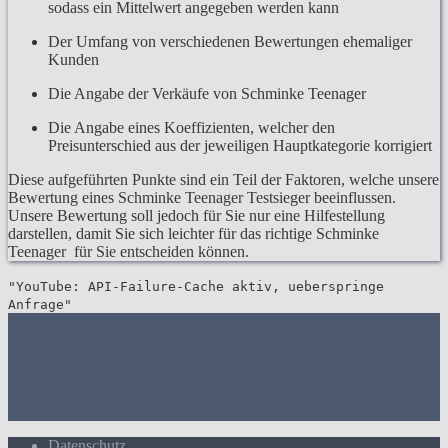
sodass ein Mittelwert angegeben werden kann
Der Umfang von verschiedenen Bewertungen ehemaliger
Kunden
Die Angabe der Verkäufe von Schminke Teenager
Die Angabe eines Koeffizienten, welcher den
Preisunterschied aus der jeweiligen Hauptkategorie korrigiert
Diese aufgeführten Punkte sind ein Teil der Faktoren, welche unsere
Bewertung eines Schminke Teenager Testsieger beeinflussen.
Unsere Bewertung soll jedoch für Sie nur eine Hilfestellung
darstellen, damit Sie sich leichter für das richtige Schminke
Teenager für Sie entscheiden können.
"YouTube: API-Failure-Cache aktiv, ueberspringe
Anfrage"
1. Die Bewertungen und Meinungen von anderen Kunden
2. Ein
umfassendes Bild von dem Schminke Teenager machen
3. Die
Vergleichstabelle zu Schminke Teenager
4. Vergleichstabellen zu
Schminke Teenager
5. Wie Ihnen der richtige Kauf von Schminke
Teenager gelingt
6. Die Kriterien für unsere Bewertung von
Schminke Teenager Testsieger
7.
Video
Datenschutz